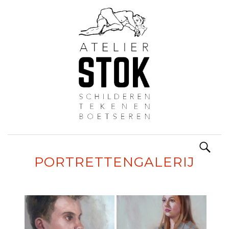
Zoeken
Spring
naar:
naar
PORTRETTENGALERIJ
inhoud