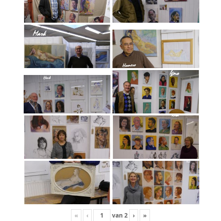
«
‹
van
2
›
»